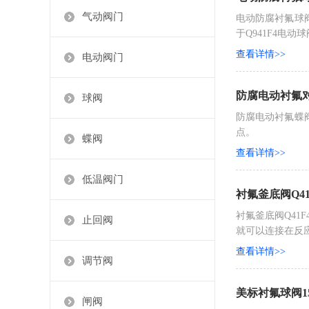
气动阀门
电动防腐衬氟球
于Q941F4电
查看详情>>
电动阀门
防腐电动衬氟
球阀
防腐电动衬氟蝶
点。
蝶阀
查看详情>>
低温阀门
衬氟釜底阀Q41
衬氟釜底阀Q4
止回阀
就可以连接在反
查看详情>>
调节阀
美标衬氟球阀15
闸阀