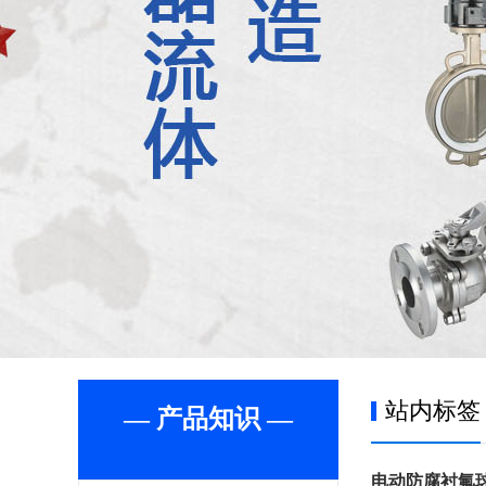
站内标签
— 产品知识 —
电动防腐衬氟