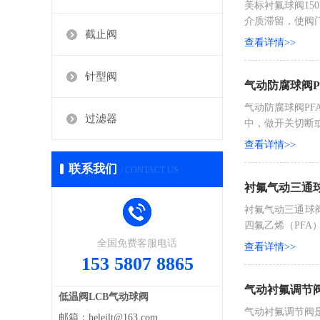
美标衬氟球阀1
介质滞留，使阀
截止阀
查看详情>>
针型阀
气动防腐球阀P
气动防腐球阀P
过滤器
中，做开关切断
查看详情>>
联系我们
/ CONTACT US
衬氟气动三通
衬氟气动三通球
四氟乙烯（PFA
全国免费客服电话
查看详情>>
153 5807 8865
气动衬氟调节
低温阀LCB气动球阀
气动衬氟调节阀
邮箱：heleilt@163.com