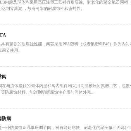
50LB内腔及球体均采用高压注塑工艺衬有耐腐蚀、耐老化的聚全氟乙丙稀
门达到零泄漏 ，故有可靠的耐腐蚀性和密封性。
FA
FA具有超强的耐腐蚀性能，阀芯采用PFA塑料（或者氟塑料F46）作为
或调节使用。
球阀
阀在与流体接触的阀体内壁和阀内组件均采用高温模压衬氟塑工艺，包覆一层
）等防腐蚀材料。能达到切断腐蚀性介质与阀体外壳...
阀防腐
是一种防腐蚀直通单座调节阀，衬有能耐腐蚀、耐老化的聚全氟乙丙烯(F4