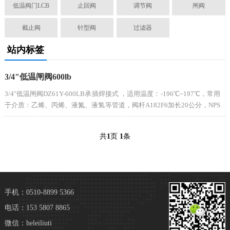
低温阀门LCB
止回阀
调节阀
闸阀
截止阀
针型阀
过滤器
站内标签
3/4"低温闸阀600lb
3/4"低温闸阀DZ61Y-600LB承插焊接式 ，适用温度：-196℃~197℃，常用
于介质：乙烯、丙烯、液氮、液氢等管道，阀杆A182F6加长20公分，NPS
全通径。
共
1
页
1
条
手机：0510-8899 5366
电话：153 5807 8865
微信：heleiliuti