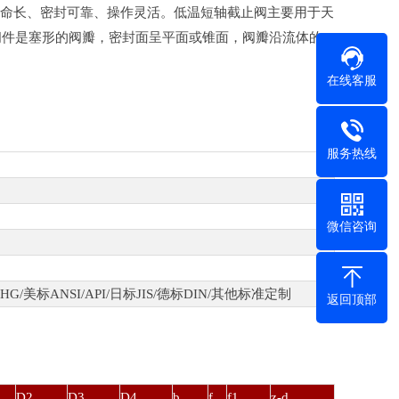
用寿命长、密封可靠、操作灵活。低温短轴截止阀主要用于天
闭件是塞形的阀瓣，密封面呈平面或锥面，阀瓣沿流体的
在线客服
服务热线
微信咨询
G/美标ANSI/API/日标JIS/德标DIN/其他标准定制
返回顶部
D2
D3
D4
b
f
f1
z-d