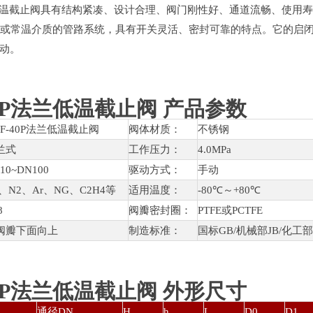
P法兰低温截止阀具有结构紧凑、设计合理、阀门刚性好、通道流畅、使
温或常温介质的管路系统，具有开关灵活、密封可靠的特点。它的启
动。
-40P法兰低温截止阀 产品参数
1F-40P法兰低温截止阀
阀体材质：
不锈钢
兰式
工作压力：
4.0MPa
10~DN100
驱动方式：
手动
2、N2、Ar、NG、C2H4等
适用温度：
-80℃～+80℃
8
阀瓣密封圈：
PTFE或PCTFE
阀瓣下面向上
制造标准：
国标GB/机械部JB/化工部H
-40P法兰低温截止阀 外形尺寸
通径DN
H
h
L
D0
D1