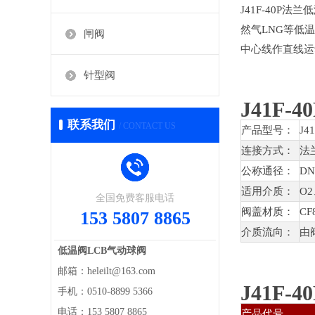
J41F-40
然气LNG等低
闸阀
中心线作直线运
针型阀
J41F
联系我们
/ CONTACT US
产品型号：
J4
连接方式：
法
公称通径：
DN
适用介质：
O
全国免费客服电话
阀盖材质：
CF
153 5807 8865
介质流向：
由
低温阀LCB气动球阀
邮箱：heleilt@163.com
J41F
手机：0510-8899 5366
电话：153 5807 8865
产品代号