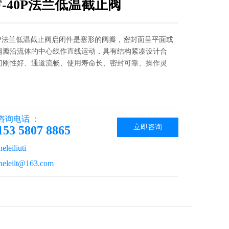
1F-40P法兰低温截止阀
-40P法兰低温截止阀启闭件是塞形的阀瓣，密封面呈平面或
阀瓣沿流体的中心线作直线运动，具有结构紧凑设计合
门刚性好、通道流畅、使用寿命长、密封可靠、操作灵
咨询电话 ：
立即咨询
153 5807 8865
eiliuti
leilt@163.com